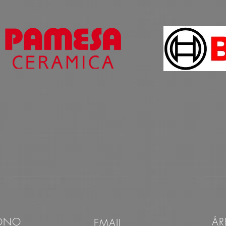
FONO
ÁR
EMAIL