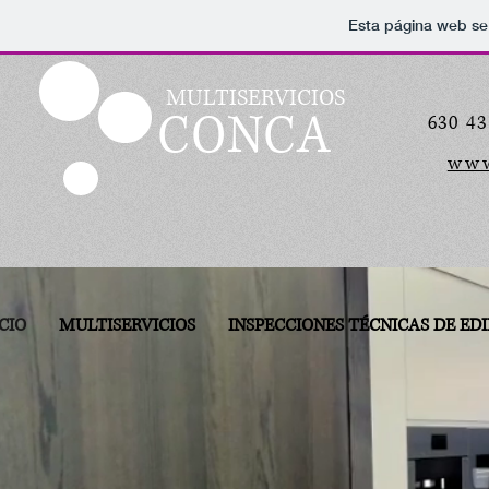
Esta página web se
MULTISERVICIOS
CONCA
630 43
www
ICIO
MULTISERVICIOS
INSPECCIONES TÉCNICAS DE EDI